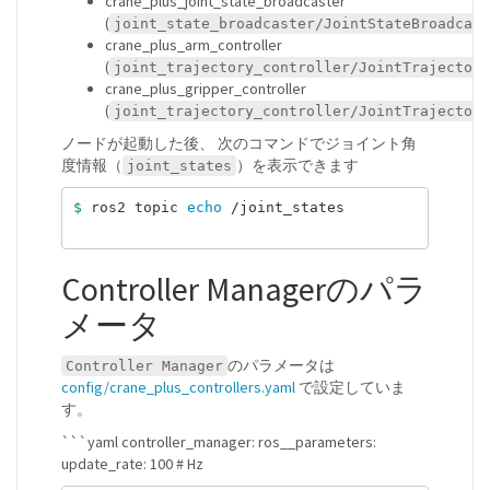
crane_plus_joint_state_broadcaster
(
joint_state_broadcaster/JointStateBroadcast
crane_plus_arm_controller
(
joint_trajectory_controller/JointTrajectory
crane_plus_gripper_controller
(
joint_trajectory_controller/JointTrajectory
ノードが起動した後、 次のコマンドでジョイント角
度情報（
）を表示できます
joint_states
$ 
ros2 topic 
echo
 /joint_states

Controller Managerのパラ
メータ
のパラメータは
Controller Manager
config/crane_plus_controllers.yaml
で設定していま
す。
```yaml controller_manager: ros__parameters:
update_rate: 100 # Hz