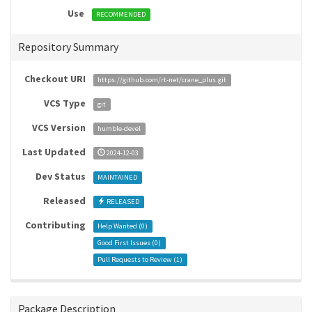
Use
RECOMMENDED
Repository Summary
Checkout URI
https://github.com/rt-net/crane_plus.git
VCS Type
git
VCS Version
humble-devel
Last Updated
2024-12-03
Dev Status
MAINTAINED
Released
RELEASED
Contributing
Help Wanted (
0
)
Good First Issues (
0
)
Pull Requests to Review (
1
)
Package Description