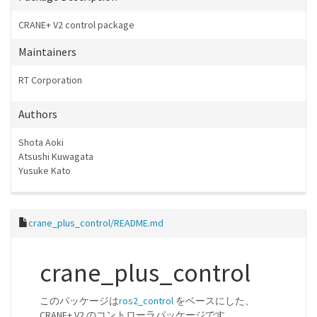
CRANE+ V2 control package
Maintainers
RT Corporation
Authors
Shota Aoki
Atsushi Kuwagata
Yusuke Kato
crane_plus_control/README.md
crane_plus_control
このパッケージは
ros2_control
をベースにした、
CRANE+ V2 のコントローラパッケージです。