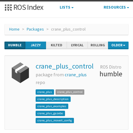
ROS Index
LISTS
RESOURCES
Home
Packages
crane_plus_control
HUMBLE
JAZZY
KILTED
LYRICAL
ROLLING
OLDER
crane_plus_control
ROS Distro
humble
package from
crane_plus
repo
crane_plus
crane_plus_control
crane_plus_description
crane_plus_examples
crane_plus_gazebo
crane_plus_moveit_config