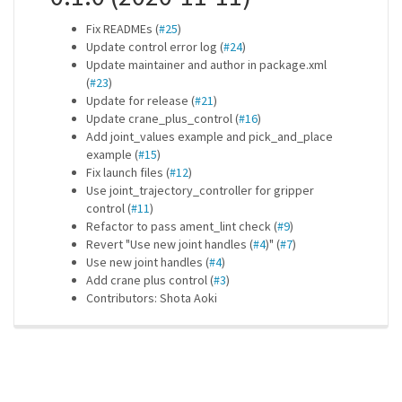
Fix READMEs (
#25
)
Update control error log (
#24
)
Update maintainer and author in package.xml
(
#23
)
Update for release (
#21
)
Update crane_plus_control (
#16
)
Add joint_values example and pick_and_place
example (
#15
)
Fix launch files (
#12
)
Use joint_trajectory_controller for gripper
control (
#11
)
Refactor to pass ament_lint check (
#9
)
Revert "Use new joint handles (
#4
)" (
#7
)
Use new joint handles (
#4
)
Add crane plus control (
#3
)
Contributors: Shota Aoki