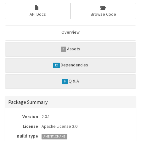
API Docs
Browse Code
Overview
Assets
0
Dependencies
12
Q & A
0
Package Summary
Version
2.0.1
License
Apache License 2.0
Build type
AMENT_CMAKE