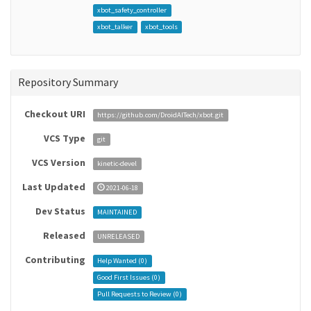
xbot_safety_controller
xbot_talker
xbot_tools
Repository Summary
Checkout URI
https://github.com/DroidAITech/xbot.git
VCS Type
git
VCS Version
kinetic-devel
Last Updated
2021-06-18
Dev Status
MAINTAINED
Released
UNRELEASED
Contributing
Help Wanted (
0
)
Good First Issues (
0
)
Pull Requests to Review (
0
)