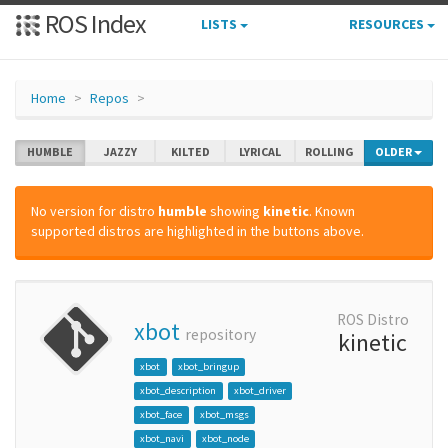
ROS Index
LISTS
RESOURCES
Home
Repos
HUMBLE
JAZZY
KILTED
LYRICAL
ROLLING
OLDER
No version for distro
humble
showing
kinetic
. Known
supported distros are highlighted in the buttons above.
ROS Distro
xbot
repository
kinetic
xbot
xbot_bringup
xbot_description
xbot_driver
xbot_face
xbot_msgs
xbot_navi
xbot_node