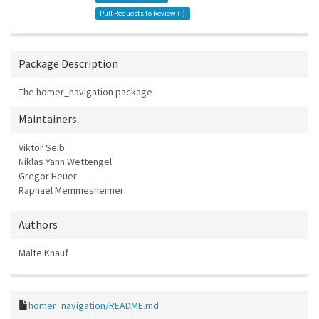
Pull Requests to Review (
-
)
Package Description
The homer_navigation package
Maintainers
Viktor Seib
Niklas Yann Wettengel
Gregor Heuer
Raphael Memmesheimer
Authors
Malte Knauf
homer_navigation/README.md