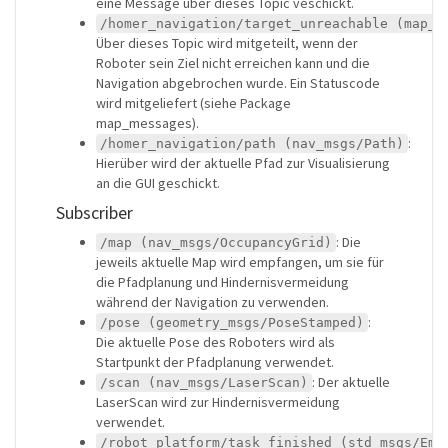
eine Message über dieses Topic veschickt.
/homer_navigation/target_unreachable (map_m
Über dieses Topic wird mitgeteilt, wenn der
Roboter sein Ziel nicht erreichen kann und die
Navigation abgebrochen wurde. Ein Statuscode
wird mitgeliefert (siehe Package
map_messages).
:
/homer_navigation/path (nav_msgs/Path)
Hierüber wird der aktuelle Pfad zur Visualisierung
an die GUI geschickt.
Subscriber
: Die
/map (nav_msgs/OccupancyGrid)
jeweils aktuelle Map wird empfangen, um sie für
die Pfadplanung und Hindernisvermeidung
während der Navigation zu verwenden.
:
/pose (geometry_msgs/PoseStamped)
Die aktuelle Pose des Roboters wird als
Startpunkt der Pfadplanung verwendet.
: Der aktuelle
/scan (nav_msgs/LaserScan)
LaserScan wird zur Hindernisvermeidung
verwendet.
/robot_platform/task_finished (std_msgs/Emp