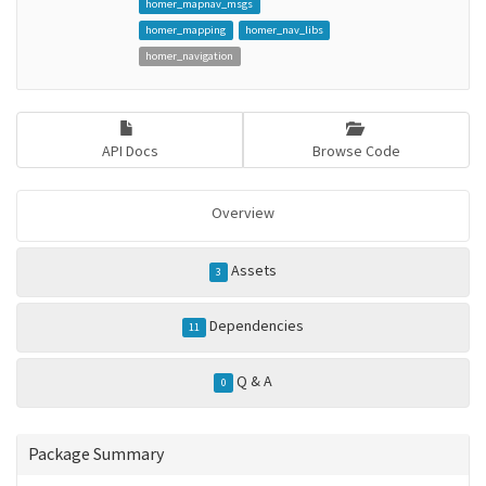
homer_mapnav_msgs
homer_mapping
homer_nav_libs
homer_navigation
API Docs
Browse Code
Overview
Assets
3
Dependencies
11
Q & A
0
Package Summary