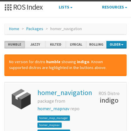
ROS Index
LISTS
RESOURCES
Home
Packages
homer_navigation
HUMBLE
JAZZY
KILTED
LYRICAL
ROLLING
OLDER
No version for distro
humble
showing
indigo
. Known
supported distros are highlighted in the buttons above.
homer_navigation
ROS Distro
indigo
package from
homer_mapnav
repo
homer_map_manager
homer_mapnav