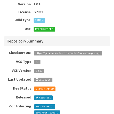
Version
1.0.16
License
GPLv3
Build type
CATKIN
Use
RECOMMENDED
Repository Summary
Checkout URI
https://gitlab.uni-koblenz.de/robbie/homer_mapnav.git
VCS Type
git
VCS Version
1.0.16
Last Updated
2016-02-18
Dev Status
UNMAINTAINED
Released
RELEASED
Contributing
Help Wanted (
-
)
Good First Issues (
-
)