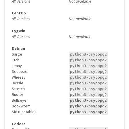
All Versions
Not available
CentOS
All Versions
Not available
Cygwin
All Versions
Not available
Debian
Sarge
python3-psycopg2
Etch
python3-psycopg2
Lenny
python3-psycopg2
Squeeze
python3-psycopg2
Wheezy
python3-psycopg2
Jessie
python3-psycopg2
Stretch
python3-psycopg2
Buster
python3-psycopg2
Bullseye
python3-psycopg2
Bookworm
python3-psycopg2
Sid (Unstable)
python3-psycopg2
Fedora